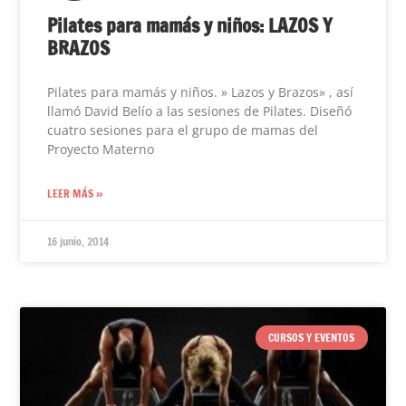
Pilates para mamás y niños: LAZOS Y
BRAZOS
Pilates para mamás y niños. » Lazos y Brazos» , así
llamó David Belío a las sesiones de Pilates. Diseñó
cuatro sesiones para el grupo de mamas del
Proyecto Materno
LEER MÁS »
16 junio, 2014
CURSOS Y EVENTOS