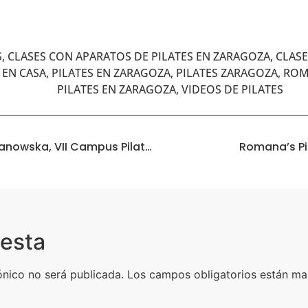
S
,
CLASES CON APARATOS DE PILATES EN ZARAGOZA
,
CLASE
 EN CASA
,
PILATES EN ZARAGOZA
,
PILATES ZARAGOZA
,
ROM
PILATES EN ZARAGOZA
,
VIDEOS DE PILATES
El Legado De Romana Kryzanowska, VII Campus Pilates Universidad De Zaragoza
Romana’s Pi
uesta
ónico no será publicada.
Los campos obligatorios están m