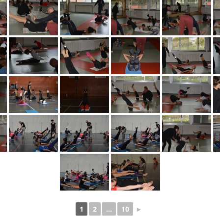
1
2
...
10
►